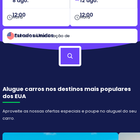
12:00
12:00
Hora
Hora
Estados Unidos
Carteira de Habilitação de
Alugue carros nos destinos mais populares
dos EUA
Aproveite as nossas ofertas especiais e poupe no aluguel do seu
carro.