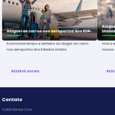
Alugue
Aluguel de carros nos aeroportos dos EUA
Unido
Economize tempo e dinheiro ao alugar um carro
Viva a 
nos aeroportos dos Estados Unidos.
nossos 
RESERVE AGORA
RES
Contato
Outlet Rental Cars