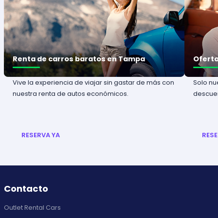
Renta de carros baratos en Tampa
Oferta
Vive la experiencia de viajar sin gastar de más con
Solo nu
nuestra renta de autos económicos.
descuen
RESERVA YA
RESE
Contacto
Outlet Rental Cars