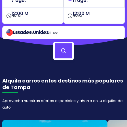
12:00 M
12:00 M
Hora
Hora
Estados Unidos
Licencia de Conducir de
Alquila carros en los destinos más populares
de Tampa
Aprovecha nuestras ofertas especiales y ahorra en tu alquiler de
auto.