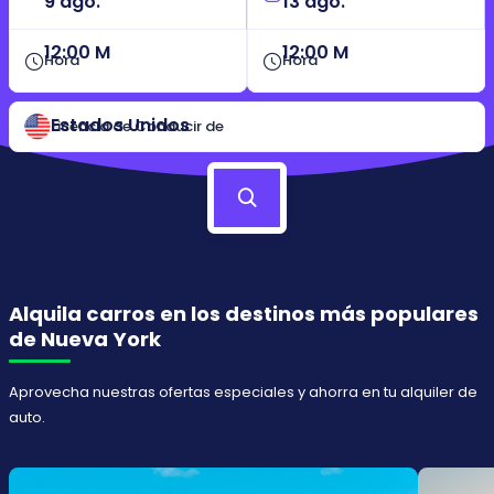
12:00 M
12:00 M
Hora
Hora
Estados Unidos
Licencia de Conducir de
Alquila carros en los destinos más populares
de Nueva York
Aprovecha nuestras ofertas especiales y ahorra en tu alquiler de
auto.