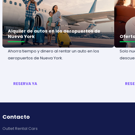
Alquiler de autos en los aeropuertos de
Nueva York
Oferta
Ahorra tiempo y dinero al rentar un auto en los
Solo nu
aeropuertos de Nueva York.
descuen
RESERVA YA
RESE
Contacto
Outlet Rental Cars